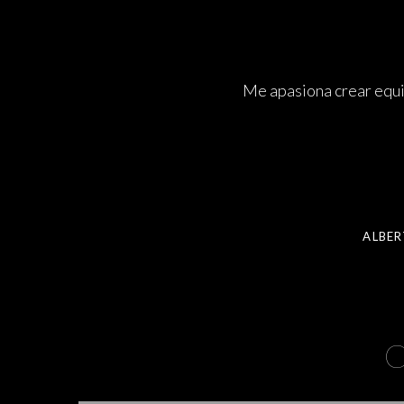
Me apasiona crear equi
ALBER
C