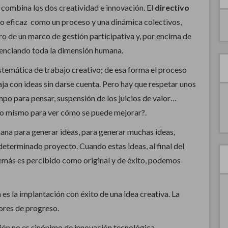
l combina los dos creatividad e innovación. El
directivo
nto eficaz como un proceso y una dinámica colectivos,
ro de un marco de gestión participativa y, por encima de
otenciando toda la dimensión humana.
stemática de trabajo creativo; de esa forma el proceso
aja con ideas sin darse cuenta. Pero hay que respetar unos
mpo para pensar, suspensión de los juicios de valor…
 lo mismo para ver cómo se puede mejorar?.
ana para generar ideas, para generar muchas ideas,
eterminado proyecto. Cuando estas ideas, al final del
emás es percibido como original y de éxito, podemos
es la implantación con éxito de una idea creativa. La
ores de progreso.
ón no es sinónimo de innovación tecnológica.